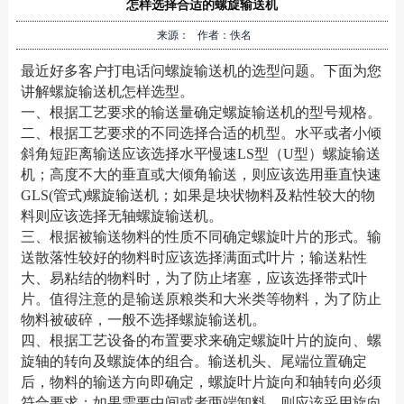
怎样选择合适的螺旋输送机
来源： 作者：佚名
最近好多客户打电话问螺旋输送机的选型问题。下面为您
讲解螺旋输送机怎样选型。
一、根据工艺要求的输送量确定螺旋输送机的型号规格。
二、根据工艺要求的不同选择合适的机型。水平或者小倾
斜角短距离输送应该选择水平慢速LS型（U型）螺旋输送
机；高度不大的垂直或大倾角输送，则应该选用垂直快速
GLS(管式)螺旋输送机；如果是块状物料及粘性较大的物
料则应该选择无轴螺旋输送机。
三、根据被输送物料的性质不同确定螺旋叶片的形式。输
送散落性较好的物料时应该选择满面式叶片；输送粘性
大、易粘结的物料时，为了防止堵塞，应该选择带式叶
片。值得注意的是输送原粮类和大米类等物料，为了防止
物料被破碎，一般不选择螺旋输送机。
四、根据工艺设备的布置要求来确定螺旋叶片的旋向、螺
旋轴的转向及螺旋体的组合。输送机头、尾端位置确定
后，物料的输送方向即确定，螺旋叶片旋向和轴转向必须
符合要求；如果需要中间或者两端卸料，则应该采用旋向