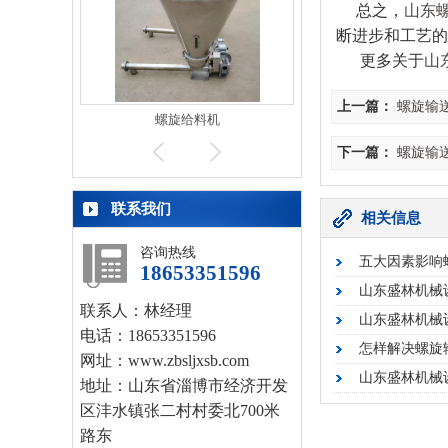
总之，
山东
断进步和工艺的
更多关于
山
上一篇：
螺旋输
螺旋给料机
模具制造
下一篇：
螺旋输
联系我们
相关信息
咨询热线
五大因素影响
18653351596
山东盛林机械
联系人：林经理
山东盛林机械
电话：18653351596
怎样解决螺旋
网址：www.zbsljxsb.com
山东盛林机械
地址：山东省淄博市经济开发
区沣水镇张二村村委北700米
路东