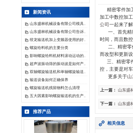
精密零件加工
新闻资讯
加工中数控加工
山东盛林机械设备有限公司模具..
公司
一起来了解
山东盛林机械设备有限公司告诉..
一、首先精密
时间，而且数
绞龙输送机加上变频器使用的好..
二、精密零件
螺旋给料机的主要分类
而改型和更新
影响螺旋给料机材料滚动运动的..
三、精密零件
超声波振动筛的振动波是如何产..
控，主要是对车
双轴螺旋输送机和单轴螺旋输送..
更多关于
山
输送设备如何正确保养
螺旋输送机残留物料怎么清理
上一篇：
山东盛
五大因素影响螺旋输送机的生产..
下一篇：
山东盛
推荐产品
相关信息